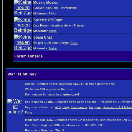
Moving Movies
Großes Kino und Flimmerkiste
Moderator
Triskel
Special: Off-Topic
Das Forum für alle anderen Themen
Moderator
Triskel
Spam Chat
Es gibt auch einen Skype
Chat.
Moderator
Triskel
Forum Outside
Wer ist online?
Unsere Benutzer haben insgesamt
666617
Beiträge geschrieben.
Wir haben
486
registrierte Benutzer.
Der neueste Benutzer ist
angerstraw48
.
Heute haben
181066
Benutzer diese Seite besucht :: 7 registrierte, 10 vers
Registrierte Benutzer:
#18
,
Barty
,
Buchfaramir
,
Craggan
,
Dummer FETTER Hob
Warg
Insgesamt sind
1342
Benutzer online: Ein registrierter, kein versteckter und 
Der Rekord liegt bei
3395
Benutzern am 06.08.2026, 09:53.
Registrierte Benutzer:
Thanil