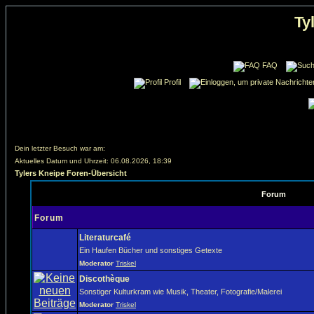
Ty
FAQ
Profil
Dein letzter Besuch war am:
Aktuelles Datum und Uhrzeit: 06.08.2026, 18:39
Tylers Kneipe Foren-Übersicht
Forum
Forum
Literaturcafé
Ein Haufen Bücher und sonstiges Getexte
Moderator
Triskel
Discothèque
Sonstiger Kulturkram wie Musik, Theater, Fotografie/Malerei
Moderator
Triskel