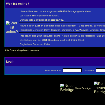
Wer ist online?
Unsere Benutzer haben insgesamt
666638
Beiträge geschrieben.
Wir haben
486
registrierte Benutzer.
Der neueste Benutzer ist
angerstraw48
.
Heute haben
125844
Benutzer diese Seite besucht :: 3 registrierte, 10 vers
Registrierte Benutzer:
Barty
,
Craggan
,
Dummer FETTER Hobbit
,
Eiranion
,
Gra
Insgesamt sind
1576
Benutzer online: Kein registrierter, ein versteckter und 
Der Rekord liegt bei
3395
Benutzern am 06.08.2026, 09:53.
Registrierte Benutzer: Keine
Alle Foren als gelesen markieren
Login
Benutzername:
Passwort:
Neue Beiträge