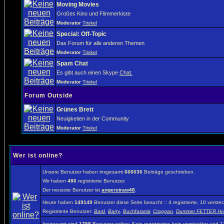
Moving Movies
Großes Kino und Flimmerkiste
Moderator
Triskel
Special: Off-Topic
Das Forum für alle anderen Themen
Moderator
Triskel
Spam Chat
Es gibt auch einen Skype
Chat.
Moderator
Triskel
Forum Outside
Grünes Brett
Neuigkeiten in der Community
Moderator
Triskel
Wer ist online?
Unsere Benutzer haben insgesamt
666636
Beiträge geschrieben.
Wir haben
486
registrierte Benutzer.
Der neueste Benutzer ist
angerstraw48
.
Heute haben
149149
Benutzer diese Seite besucht :: 4 registrierte, 10 vers
Registrierte Benutzer:
Bard
,
Barty
,
Buchfaramir
,
Craggan
,
Dummer FETTER Ho
Insgesamt sind
1758
Benutzer online: Kein registrierter, kein versteckter und