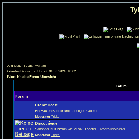
Ty
FAQ
Profil
Dein letzter Besuch war am:
Aktuelles Datum und Uhrzeit: 08.08.2026, 18:02
Tylers Kneipe Foren-Übersicht
Forum
Forum
Literaturcafé
Ein Haufen Bücher und sonstiges Getexte
Moderator
Triskel
Discothèque
Sonstiger Kulturkram wie Musik, Theater, Fotografie/Malerei
Moderator
Triskel