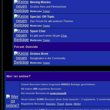
Moving Movies
Großes Kino und Flimmerkiste
Moderator
Triskel
Special: Off-Topic
Das Forum für alle anderen Themen
Moderator
Triskel
Spam Chat
Es gibt auch einen Skype
Chat.
Moderator
Triskel
Forum Outside
Grünes Brett
Neuigkeiten in der Community
Moderator
Triskel
Wer ist online?
Unsere Benutzer haben insgesamt
666621
Beiträge geschrieben.
Wir haben
486
registrierte Benutzer.
Der neueste Benutzer ist
angerstraw48
.
Heute haben
31896
Benutzer diese Seite besucht :: 2 registrierte, 2 verste
Registrierte Benutzer:
Eiranion
,
Thanil
,
titania
,
Wolter
Insgesamt sind
1498
Benutzer online: Kein registrierter, kein versteckter und