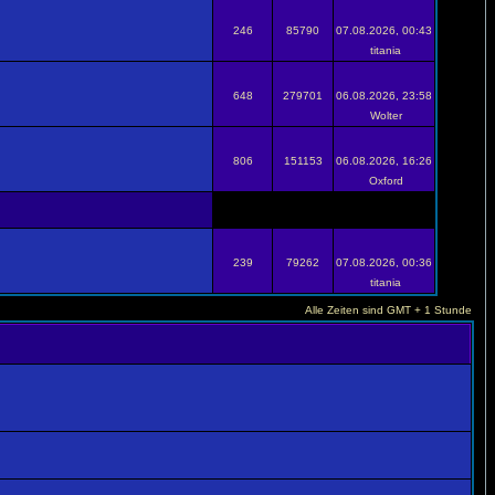
246
85790
07.08.2026, 00:43
titania
648
279701
06.08.2026, 23:58
Wolter
806
151153
06.08.2026, 16:26
Oxford
239
79262
07.08.2026, 00:36
titania
Alle Zeiten sind GMT + 1 Stunde