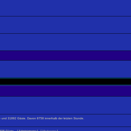
ckte und 31892 Gäste. Davon 8758 innerhalb der letzten Stunde.
 1498 Gäste. [
Administrator
] [
Moderator
]