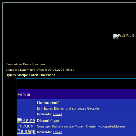
Profil
Dein letzter Besuch war am:
Aktuelles Datum und Uhrzeit: 06.08.2026, 05:19
Tylers Kneipe Foren-Übersicht
Forum
Literaturcafé
Ein Haufen Bücher und sonstiges Getexte
Moderator
Triskel
Discothèque
Sonstiger Kulturkram wie Musik, Theater, Fotografie/Malerei
Moderator
Triskel