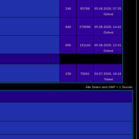
246
85789
05.08.2026, 07:35
Oxford
648
279698
05.08.2026, 14:42
Oxford
806
151144
05.08.2026, 12:41
Oxford
239
79261
04.07.2026, 16:16
Triskel
Alle Zeiten sind GMT + 1 Stunde