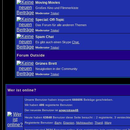
Moving Movies
Großes Kino und Flimmerkiste
Moderator
Triskel
Special: Off-Topic
Das Forum für alle anderen Themen
Moderator
Triskel
Spam Chat
Es gibt auch einen Skype
Chat.
Moderator
Triskel
Forum Outside
Grünes Brett
Neuigkeiten in der Community
Moderator
Triskel
Wer ist online?
Unsere Benutzer haben insgesamt
666606
Beiträge geschrieben.
Wir haben
486
registrierte Benutzer.
Der neueste Benutzer ist
angerstraw48
.
Heute haben
63848
Benutzer diese Seite besucht :: 2 registrierte, 3 verste
Registrierte Benutzer:
Barty
,
Eiranion
,
Nichtraucher
,
Thanil
,
Warg
Insgesamt sind
2634
Benutzer online: Kein registrierter, kein versteckter und