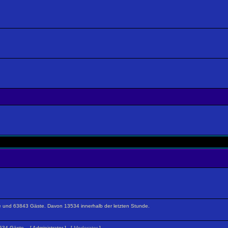
ckte und 63843 Gäste. Davon 13534 innerhalb der letzten Stunde.
 2634 Gäste. [
Administrator
] [
Moderator
]