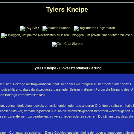
Tylers Kneipe
FAQ
Suchen
Registrieren
Einloggen, um private Nachrichten zu lesen
Skypen
Tylers Kneipe - Einverständniserklärung
sich, Beiträge mit fragwürdigem Inhalt so schnell wie möglich zu bearbeiten oder ganz zu lö
ndniserklärung, dass du akzeptierst, dass jeder Beitrag in diesem Forum die Meinung des Ur
en Beiträge verantwortlich sind.
ären, verleumderischen, gewaltverherrlichenden oder aus anderen Gründen strafbare Inhalte 
behalten uns vor, Verbindungsdaten u. ä. an die strafverfolgenden Behörden weiterzugeben. 
sen zu entfernen, zu bearbeiten, zu verschieben oder zu sperren. Du stimmst zu, dass die
inem Computer zu speichern. Diese Cookies enthalten keine der oben angegebenen Informa