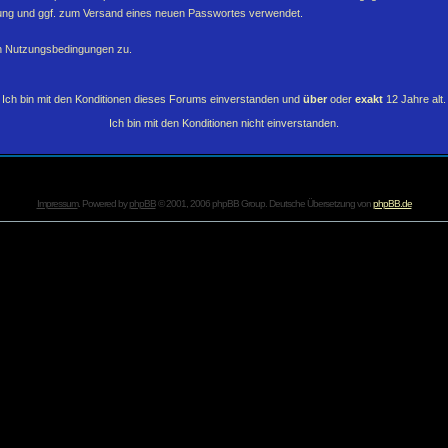
erung und ggf. zum Versand eines neuen Passwortes verwendet.
en Nutzungsbedingungen zu.
Ich bin mit den Konditionen dieses Forums einverstanden und
über
oder
exakt
12 Jahre alt.
Ich bin mit den Konditionen nicht einverstanden.
Impressum
. Powered by
phpBB
© 2001, 2006 phpBB Group. Deutsche Übersetzung von
phpBB.de