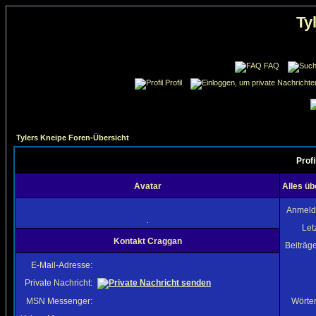
Ty
FAQ
Profil
Tylers Kneipe Foren-Übersicht
Prof
Avatar
Alles ü
Anmeld
.
Let
Kontakt Craggan
Beiträg
E-Mail-Adresse:
Private Nachricht:
MSN Messenger:
Wörter