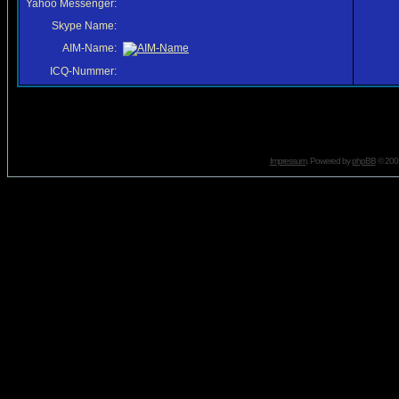
Yahoo Messenger:
Skype Name:
AIM-Name:
ICQ-Nummer:
Impressum
. Powered by
phpBB
© 2001