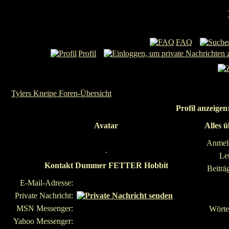
FAQ
Profil
Tylers Kneipe Foren-Übersicht
Profil anzeig
Avatar
Alles
Anmel
.
Le
Kontakt Dummer FETTER Hobbit
Beiträ
E-Mail-Adresse:
Private Nachricht:
MSN Messenger:
Wörter
Yahoo Messenger: