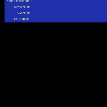
Yahoo Messenger:
Skype Name:
AIM-Name:
ICQ-Nummer: