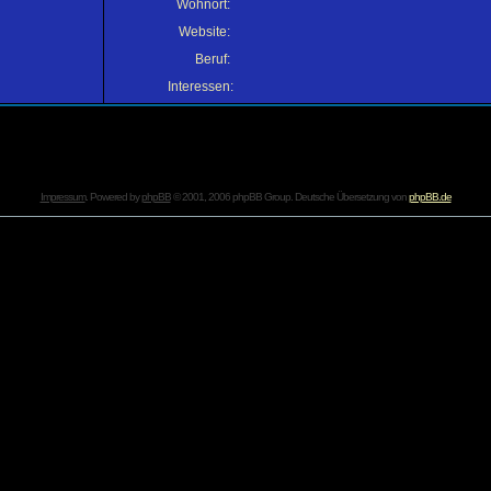
Wohnort:
Website:
Beruf:
Interessen:
Impressum
. Powered by
phpBB
© 2001, 2006 phpBB Group. Deutsche Übersetzung von
phpBB.de