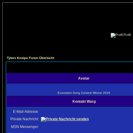
Profil
Tylers Kneipe Foren-Übersicht
Avatar
Eurovision Song Contest Winner 2019
Kontakt Warg
E-Mail-Adresse:
Private Nachricht:
MSN Messenger: