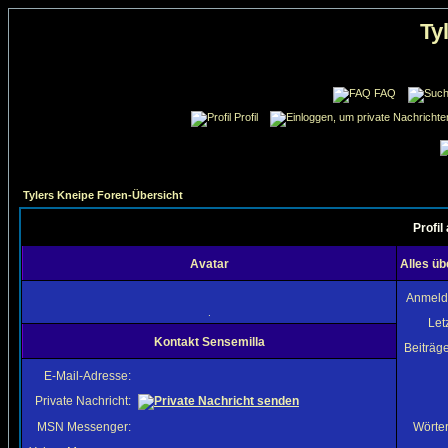
Ty
FAQ
Profil
Tylers Kneipe Foren-Übersicht
Profil
Avatar
Alles üb
Anmeld
.
Let
Kontakt Sensemilla
Beiträg
E-Mail-Adresse:
Private Nachricht:
MSN Messenger:
Wörter