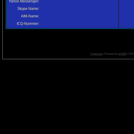
Yahoo Messenger:
Skype Name:
AIM-Name:
ICQ-Nummer:
Impressum
. Powered by
phpBB
© 2001