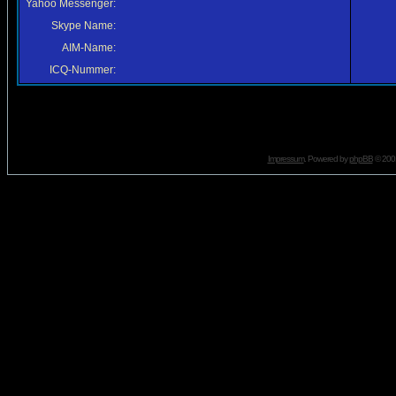
Yahoo Messenger:
Skype Name:
AIM-Name:
ICQ-Nummer:
Impressum
. Powered by
phpBB
© 2001