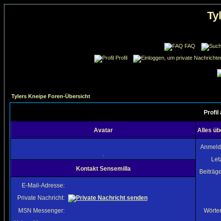
Ty
FAQ
Profil
Tylers Kneipe Foren-Übersicht
Profil
Avatar
Alles üb
Anmeld
.
Let
Kontakt Sensemilla
Beiträg
E-Mail-Adresse:
Private Nachricht:
MSN Messenger:
Wörter