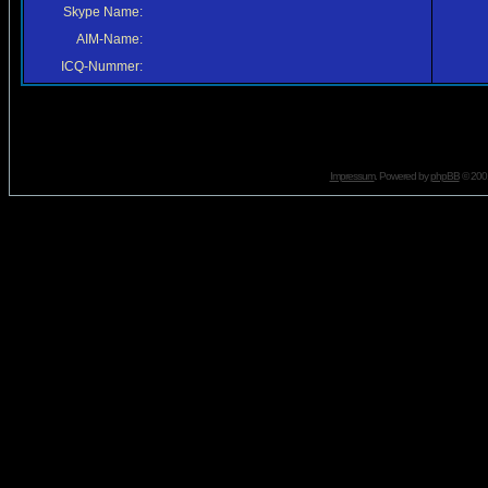
Skype Name:
AIM-Name:
ICQ-Nummer:
Impressum
. Powered by
phpBB
© 2001