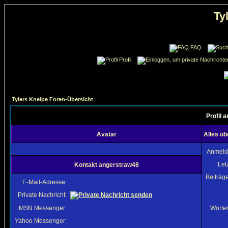
Ty
FAQ
Profil
Tylers Kneipe Foren-Übersicht
Profil 
Avatar
Alles ü
Anmeld
Let
Kontakt angerstraw48
Beiträg
E-Mail-Adresse:
Private Nachricht:
MSN Messenger:
Wörter
Yahoo Messenger: