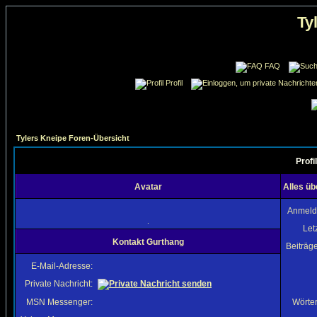
Ty
FAQ
Profil
Tylers Kneipe Foren-Übersicht
Profi
Avatar
Alles üb
Anmeld
.
Let
Kontakt Gurthang
Beiträg
E-Mail-Adresse:
Private Nachricht:
MSN Messenger:
Wörter