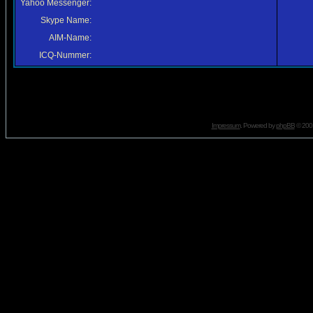
Yahoo Messenger:
Skype Name:
AIM-Name:
ICQ-Nummer:
Impressum
. Powered by
phpBB
© 2001